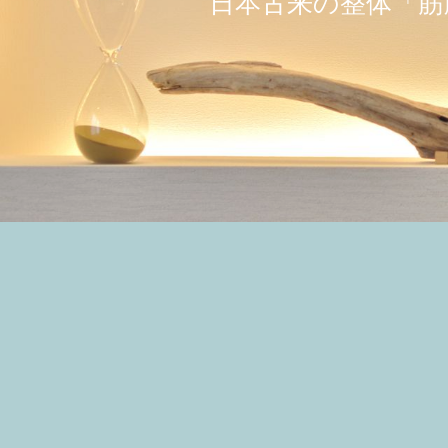
軸や重心
日本古来の整体「筋
な