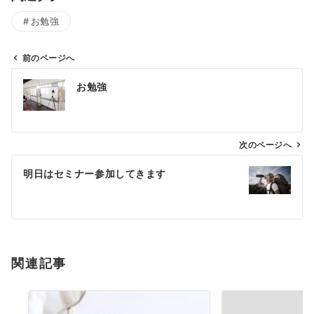
お勉強
前のページへ
投
お勉強
稿
ナ
ビ
ゲ
次のページへ
ー
明日はセミナー参加してきます
シ
ョ
ン
関連記事