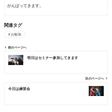
がんばってきます。
関連タグ
お勉強
前のページへ
投
明日はセミナー参加してきます
稿
ナ
ビ
ゲ
次のページへ
ー
今日は練習会
シ
ョ
ン